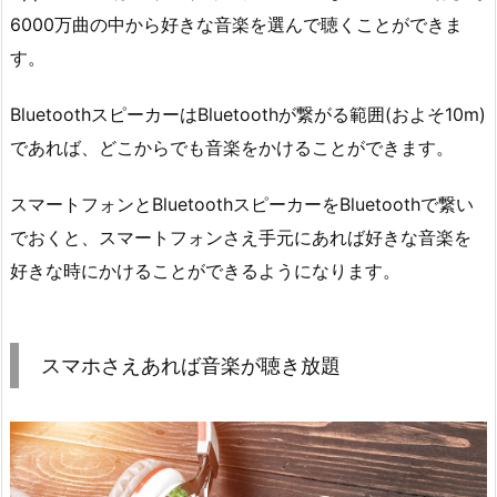
6000万曲の中から好きな音楽を選んで聴くことができま
プ
ラ
す。
ン
を
BluetoothスピーカーはBluetoothが繋がる範囲(およそ10m)
使
であれば、どこからでも音楽をかけることができます。
っ
て
スマートフォンとBluetoothスピーカーをBluetoothで繋い
家
でおくと、スマートフォンさえ手元にあれば好きな音楽を
族
好きな時にかけることができるようになります。
で
楽
し
スマホさえあれば音楽が聴き放題
む
4.
ま
と
め