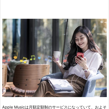
え
あ
れ
ば
音
楽
が
聴
き
放
題
3.
フ
ァ
ミ
リ
Apple Musicは月額定額制のサービスになっていて、およそ
ー