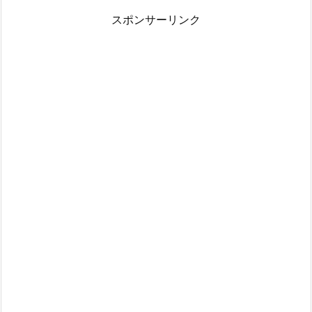
ど
スポンサーリンク
こ
か
ら
で
も
音
楽
が
聴
け
る
2.
ス
マ
ホ
さ