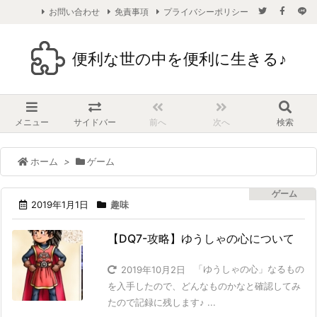
お問い合わせ
免責事項
プライバシーポリシー
便利な世の中を便利に生きる♪
メニュー
サイドバー
前へ
次へ
検索
ホーム
>
ゲーム
ゲーム
2019年1月1日
趣味
【DQ7-攻略】ゆうしゃの心について
「ゆうしゃの心」なるもの
2019年10月2日
を入手したので、どんなものかなと確認してみ
たので記録に残します♪ ...